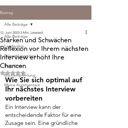
Beitrag
Alle Beiträge
12. Juni 2023
3 Min. Lesezeit
Alle Beiträge
Stärken und Schwächen
Leadership
Reflexion vor Ihrem nächsten
Bewerbungstipps
Interview erhöht Ihre
Chancen
Recruiting
Mit NaN von 5 Sternen bewertet.
Buchempfehlung
Wie Sie sich optimal auf 
Meine Kommentare
Ihr nächstes Interview 
vorbereiten
Ein Interview kann der 
entscheidende Faktor für eine 
Zusage sein. Eine gründliche 