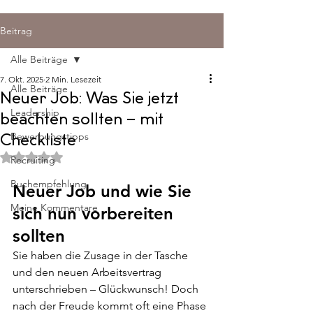
Beitrag
Alle Beiträge
7. Okt. 2025
2 Min. Lesezeit
Alle Beiträge
Neuer Job: Was Sie jetzt
Leadership
beachten sollten – mit
Bewerbungstipps
Checkliste
Mit NaN von 5 Sternen bewertet.
Recruiting
Buchempfehlung
Neuer Job und wie Sie 
Meine Kommentare
sich nun vorbereiten 
sollten
Sie haben die Zusage in der Tasche 
und den neuen Arbeitsvertrag 
unterschrieben – Glückwunsch! Doch 
nach der Freude kommt oft eine Phase 