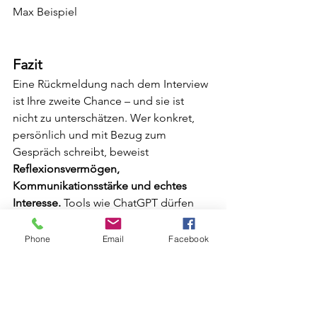
Max Beispiel
Fazit
Eine Rückmeldung nach dem Interview 
ist Ihre zweite Chance – und sie ist 
nicht zu unterschätzen. Wer konkret, 
persönlich und mit Bezug zum 
Gespräch schreibt, beweist 
Reflexionsvermögen, 
Kommunikationsstärke und echtes 
Interesse. 
Tools wie ChatGPT dürfen 
gerne unterstützen – aber 
authentisch 
bleiben
 ist entscheidend.
Phone
Email
Facebook
Follow-up nach Interview
Rückmeldung
Feedback
Bewerbungstipps