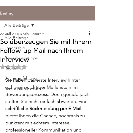
Beitrag
Alle Beiträge
22. Juli 2025
3 Min. Lesezeit
Alle Beiträge
So überzeugen Sie mit Ihrem
Leadership
Follow-up Mail nach Ihrem
Bewerbungstipps
Interview
Mit NaN von 5 Sternen bewertet.
Recruiting
Buchempfehlung
Sie haben das erste Interview hinter 
sich – ein wichtiger Meilenstein im 
Meine Kommentare
Bewerbungsprozess. Doch gerade jetzt 
sollten Sie nicht einfach abwarten. Eine 
schriftliche Rückmeldung per E-Mail
bietet Ihnen die Chance, nochmals zu 
punkten: mit echtem Interesse, 
professioneller Kommunikation und 