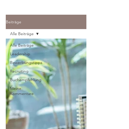
Beiträge
Alle Beiträge
Alle Beiträge
Leadership
Bewerbungstipps
Recruiting
Buchempfehlung
Meine
Kommentare